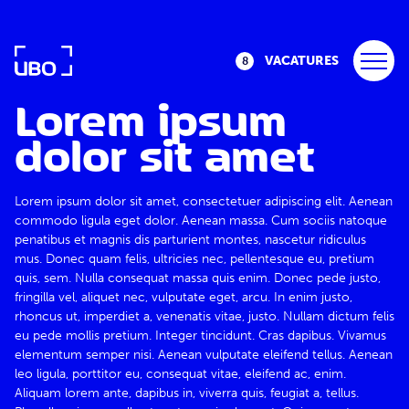
VACATURES
8
VACATURES
Lorem ipsum
dolor sit amet
TRAINEESHIP
SALES
Lorem ipsum dolor sit amet, consectetuer adipiscing elit. Aenean
commodo ligula eget dolor. Aenean massa. Cum sociis natoque
WIJ ZIJN UBO
penatibus et magnis dis parturient montes, nascetur ridiculus
mus. Donec quam felis, ultricies nec, pellentesque eu, pretium
quis, sem. Nulla consequat massa quis enim. Donec pede justo,
TEAMS
fringilla vel, aliquet nec, vulputate eget, arcu. In enim justo,
rhoncus ut, imperdiet a, venenatis vitae, justo. Nullam dictum felis
CONTACT
eu pede mollis pretium. Integer tincidunt. Cras dapibus. Vivamus
elementum semper nisi. Aenean vulputate eleifend tellus. Aenean
leo ligula, porttitor eu, consequat vitae, eleifend ac, enim.
Aliquam lorem ante, dapibus in, viverra quis, feugiat a, tellus.