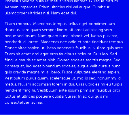
Phasellus viverra nulla ut metus varius laoreet. Quisque rutrum.
Aenean imperdiet. Etiam ultricies nisi vel augue. Curabitur
ullamcorper ultricies nisi. Nam eget dui.
Etiam rhoncus. Maecenas tempus, tellus eget condimentum
rhoncus, sem quam semper libero, sit amet adipiscing sem
neque sed ipsum. Nam quam nunc, blandit vel, luctus pulvinar,
hendrerit id, lorem. Maecenas nec odio et ante tincidunt tempus.
Donec vitae sapien ut libero venenatis faucibus. Nullam quis ante.
Etiam sit amet orci eget eros faucibus tincidunt. Duis leo. Sed
fringilla mauris sit amet nibh. Donec sodales sagittis magna. Sed
consequat, leo eget bibendum sodales, augue velit cursus nunc,
quis gravida magna mi a libero. Fusce vulputate eleifend sapien.
Vestibulum purus quam, scelerisque ut, mollis sed, nonummy id,
metus. Nullam accumsan lorem in dui. Cras ultricies mi eu turpis
hendrerit fringilla. Vestibulum ante ipsum primis in faucibus orci
luctus et ultrices posuere cubilia Curae; In ac dui quis mi
consectetuer lacinia.