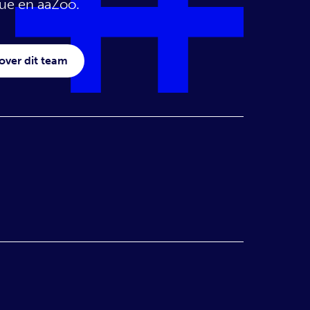
lue en aaZoo.
over dit team
en wij aan de
Weber tot
 dit team.
over dit team