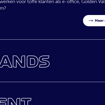
rken voor toffe klanten als e-office, Golden Va
am?
NTACT
Meer 
RANDS
we voor merken die je bijblijven. Dagelijks bouw
erse klanten. Van grote merken als G-SHOCK en 
innen de tofste campagnes. Ontdek hier meer over
LENT
Meer 