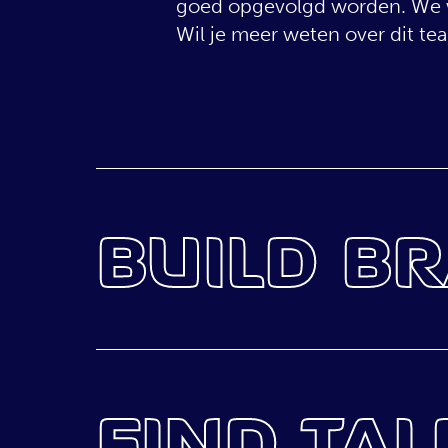
goed opgevolgd worden. We we
Wil je meer weten over dit te
CO
BUILD B
Met team Build Brands zorgen 
merkbekendheid van onze div
aan kleinere merken. We verz
FIND TA