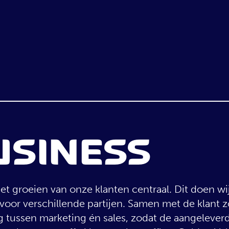
ATURES
SHIP SALES
SINESS
IJN UBO
et groeien van onze klanten centraal. Dit doen wi
oor verschillende partijen. Samen met de klant 
EAMS
tussen marketing én sales, zodat de aangeleverd