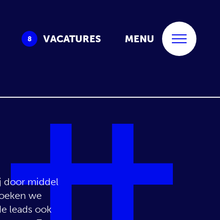
VACATURES
MENU
8
j door middel
zoeken we
e leads ook