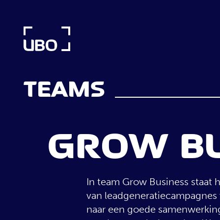
VAC
TEAMS
TRAINEE
GROW BU
WIJ Z
In team Grow Business staat h
van leadgeneratiecampagnes v
T
naar een goede samenwerking 