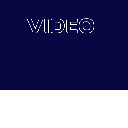
ontwikkelen van een complete 
team van creatievelingen creëe
VIDEO
met een rake boodschap. Om v
designchallenge om dé design
kennis met het designteam!
Met een team van videogekken 
camera, editing, (3D) animat
videoproject. Van talkshows, 
brandvideo’s. Wij creëren het.
studio. Ontdek hier meer ove