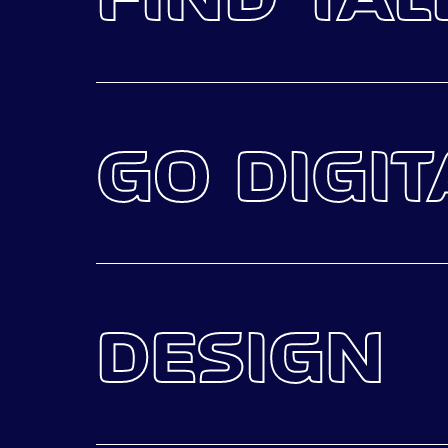
Team Find Talent gaat op zoek 
de inzet van verschillende c
Nederland, Profield, e-office 
GO DIGIT
kleine greep. Lees hier meer 
Code tikken voor het bouwen v
zoeken keer op keer naar inn
de nieuwste techtrends en ont
DESIGN
bezig zijn, zodat onze klante
Van het designen van infograp